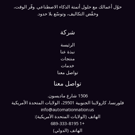
حوّل أعمالك مع حلول أتمتة الذكاء الاصطناعي. وفّر الوقت،
وخفّض التكاليف، وتوسّع بلا حدود.
شركة
الرئيسة
نبذة عنا
منتجات
خدمات
تواصل معنا
تواصل معنا
1506 شارع ماديسون.
فلورنسا، كارولاينا الجنوبية 29501، الولايات المتحدة الأمريكية
info@automationnation.us​​
الهاتف (الولايات المتحدة الأمريكية):
+1 689-333-8195
الهاتف (الدولي)