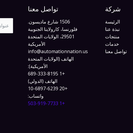
شركة
تواصل معنا
الرئيسة
1506 شارع ماديسون.
نبذة عنا
فلورنسا، كارولاينا الجنوبية
منتجات
29501، الولايات المتحدة
خدمات
الأمريكية
تواصل معنا
info@automationnation.us​​
الهاتف (الولايات المتحدة
الأمريكية):
+1 689-333-8195
الهاتف (الدولي)
+20 10-6897-6239
واتساب:
+1 503-919-7733​