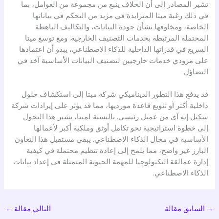
تشير المصادر إلى أن الخلاف ينبع من مجموعة من العوامل، بما
في ذلك رغبة ميتا المتزايدة في مزيد من التحكم في بياناتها
الخاصة، ومخاوفها بشأن جودة البيانات، والتكاليف الباهظة
المحتملة المرتبطة بخدمات التصنيف الخارجية. ومع توسع ميتا
السريع في قدراتها الداخلية للذكاء الاصطناعي، يبدو أن اعتمادها
على مزودي خدمات خارجيين لتصنيف البيانات الأساسية آخذ في
التضاؤل.
قد يدفع هذا التطور الديناميكي شركة ميتا إلى استكشاف حلول
داخلية أكثر أو تنويع قاعدة مورديها، مما قد يؤثر على إيرادات شركة
سكيل إيه آي من عميل رئيسي. بالنسبة لميتا، يشير هذا التحول
إلى خطوة استراتيجية نحو تكامل أوثق وملكية أكبر لأعمالها
الأساسية في مجال الذكاء الاصطناعي. يبقى مستقبل هذا التعاون
البارز غير واضح، مما يلمح إلى إعادة تنظيم محتملة في كيفية
إدارة عمالقة التكنولوجيا للمهمة الحيوية المتمثلة في إعداد بيانات
الذكاء الاصطناعي.
→
السابق مقالة
التالي مقالة
←