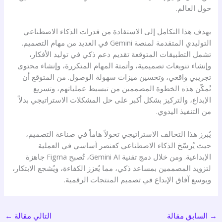
حول العالم.
يهدف هذا التكامل إلى الاستفادة من قدرات الذكاء الاصطناعي
التوليدي المتقدمة لمنصة Gemini في العديد من مهام التصميم.
تشمل التطبيقات المتوقعة تقديم دعم ذكي في توليد الأفكار،
وإنشاء تنويعات تصميمية، وأتمتة المهام المتكررة، وإنشاء محتوى
تجريبي واقعي، وتحسين ميزات سهولة الوصول. من المتوقع أن
تُمكّن هذه الخطوة المصممين من تبسيط عملياتهم، وتسريع
الإبداع، والتركيز بشكل أكبر على حل المشكلات الاستراتيجي بدلاً
من التنفيذ اليدوي.
يُبرز هذا التحالف الاستراتيجي تحولاً هاماً في صناعة التصميم،
حيث يُرسّخ الذكاء الاصطناعي كعنصر أساسي في العملية
الإبداعية. ومن خلال دمج تقنية Gemini AI، تُصبح Figma جاهزة
لتزويد المصممين بمساعد ذكي، مما يُعزز الكفاءة، ويُشجع الابتكار،
ويوسع آفاق الإبداع في تصميم المنتجات الرقمية.
→
السابق مقالة
التالي مقالة
←