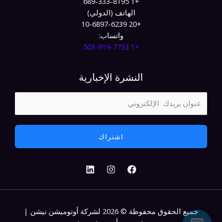
+1 689-333-8195
الهاتف (الدولي)
+20 10-6897-6239
واتساب:
+1 503-919-7733​
النشرة الإخبارية
اشتراك
جميع الحقوق محفوظة © 2026 لشركة أوتوميشن نيشن |