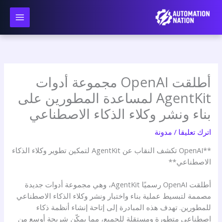
نتقل
لى
لمحتوى
أطلقت OpenAI مجموعة أدوات
AgentKit لمساعدة المطورين على
بناء ونشر وكلاء الذكاء الاصطناعي
اترك تعليقا
/
مدونة
**OpenAI تكشف النقاب عن AgentKit لتمكين تطوير وكلاء الذكاء
الاصطناعي**
أطلقت OpenAI رسميًا AgentKit، وهي مجموعة أدوات جديدة
مصممة لتبسيط عملية بناء واختبار ونشر وكلاء الذكاء الاصطناعي
للمطورين. تهدف هذه المبادرة إلى إتاحة إنشاء أنظمة ذكاء
اصطناعي متطورة ومستقلة للجميع، مما يمكّن شريحة أوسع من