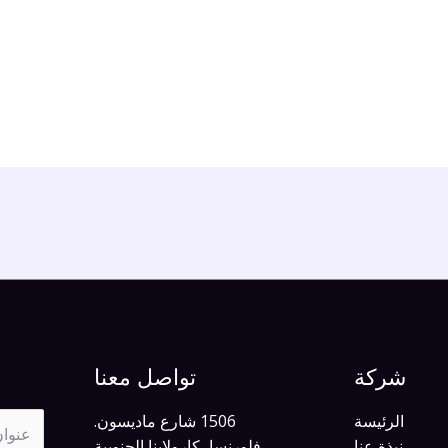
شركة
تواصل معنا
الرئيسة
1506 شارع ماديسون.
نبذة عنا
فلورنسا، كارولاينا الجنوبية