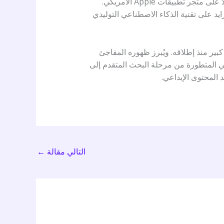
حقق نموذج توليد الفيديو الرائد من OpenAI، المسمى Sora، إنجازًا بارزًا، حيث تصدّر قائمة التطبيقات الأكثر تحميلًا على متجر تطبيقات Apple الأمريكي.
يد على تقنية الذكاء الاصطناعي التوليدي
ير منذ إطلاقه. ويُبرز ظهوره المفاجئ
عي المتطورة من مرحلة البحث المتقدم إلى
 المحتوى الإبداعي.
التالي مقالة
←