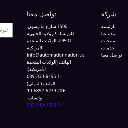
شركة
تواصل معنا
الرئيسة
1506 شارع ماديسون.
نبذة عنا
فلورنسا، كارولاينا الجنوبية
منتجات
29501، الولايات المتحدة
خدمات
الأمريكية
تواصل معنا
info@automationnation.us​​
الهاتف (الولايات المتحدة
الأمريكية):
+1 689-333-8195
الهاتف (الدولي)
+20 10-6897-6239
واتساب:
+1 503-919-7733​