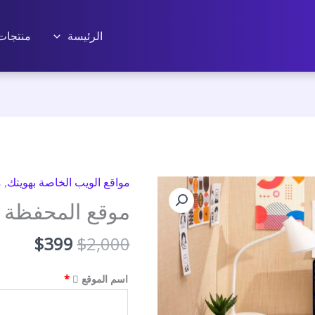
الرئيسة
منتجات
مواقع الويب الخاصة بهويتك
,
م
موقع المحفظة (
السعر
السعر
$
399
$
2,000
الأصلي
الحال
هو:
هو:
اسم الموقع
*
$399.
$2,000.