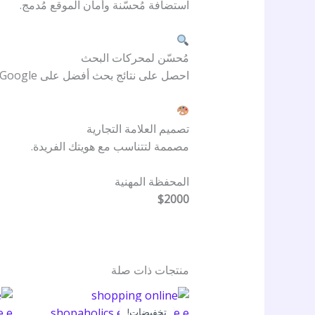
استضافة مُحسّنة وأمان الموقع مُدمج.
مُحسّن لمحركات البحث
احصل على نتائج بحث أفضل على Google باستخدام إعدادات تحسين محركات البحث الذكية.
تصميم العلامة التجارية
مصممة لتتناسب مع هويتك الفريدة.
المحفظة المهنية
$2000
منتجات ذات صلة
تخفيضات!
تخفيضات!