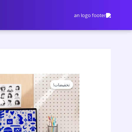
نتقل
لى
لمحتوى
تخفيضات!