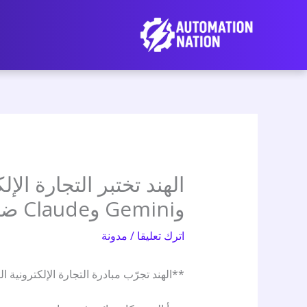
نتقل
لى
لمحتوى
وGemini وClaude ضمن المزيج
اترك تعليقا
/
مدونة
**الهند تجرّب مبادرة التجارة الإلكترونية