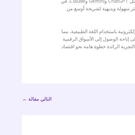
تتبوأ الهند مكانة رائدة في برنامج تجريبي مبتكر، يدمج روبوتات الدردشة المتقدمة المدعومة بالذكاء الاصطناعي، مثل ChatGPT وGemini وClaude، في
كثر سهولة وبديهية لشريحة أوسع من
رونية باستخدام اللغة الطبيعية، مما
ى إتاحة الوصول إلى الأسواق الرقمية
التجربة الرائدة خطوة هامة نحو اقتصاد
التالي مقالة
←