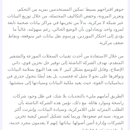
جوهر اقتراحهم بسيط: تمكين المستخدمين بمزيد من التحكم،
وتعزيز المرونة، وخفض التكاليف المحتملة، من خلال توزيع البيانات
عبر شبكة لا مركزية، بدلاً من تخزينها في مراكز بيانات ضخمة تابعة
لمزود واحد. ويجادلون بأن الوضع الحالي، رغم سهولته، غالباً ما
يؤدي إلى احتكار الموردين، ورسوم نقل بيانات غير متوقعة، ونقاط
ضعف مركزية.
من خلال الاستفادة من أحدث تقنيات السجلات الموزعة والتشفير
المتقدم، تهدف الشركة الناشئة إلى توفير حل تخزين قوي، ذاتي
الإصلاح، وقابل للتوسع بشكل كبير. لا يعد هذا النهج بسلامة البيانات
وتوافرها على نحو لا مثيل له فحسب، بل يعد أيضًا بتحول جذري في
ديناميكيات القوة، حيث يعيد ملكية البيانات وسيادتها إلى منشئيها.
الطريق أمامهم مليء بالتحديات بلا شك، في ظل وجود شركات
راسخة وموارد هائلة. مع ذلك، تؤمن هذه الشركة الناشئة بأن
الطلب المتزايد على اللامركزية، وسيادة البيانات، وإنترنت أكثر
مرونة، سيدعم صعودها، وربما يُعيد تشكيل أسس كيفية تخزين
الشركات وإدارة أثمن أصولها: بياناتها. إنهم لا يقدمون مجرد خدمة،
بل يقدمون ثورة حقيقية.