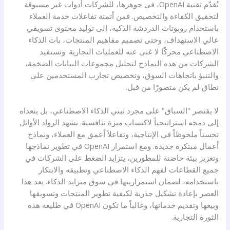
تُقدّم تقنية OpenAI، في جوهرها، للشركات أدوات غير مسبوقة
لتحقيق الكفاءة والتخصيص. فمن أتمتة تفاعلات خدمة العملاء
باستخدام روبوتات الدردشة الذكية، إلى توليد محتوى تسويقي
عالي الاستهداف، وحتى تصميم مفاهيم المنتجات، بات الذكاء
الاصطناعي محركًا لا غنى عنه للعمليات التجارية. وتستفيد
الشركات من هذه النماذج لتحليل مجموعات البيانات الضخمة،
والتنبؤ باتجاهات السوق، وتخصيص تجارب المستخدمين على
نطاق لم يكن متصورًا من قبل.
لا يقتصر "السباق" على مجرد تبني الذكاء الاصطناعي، بل يتعداه
إلى دمجه استراتيجياً لاكتساب ميزة تنافسية. يشهد الرواد الأوائل
تحسناً ملحوظاً في الإنتاجية، وتفاعلاً أعمق مع العملاء، ونماذج
أعمال مبتكرة جديدة. ومع استمرار OpenAI في تطوير نماذجها
وتعزيز بيئة حاضنة للمطورين، يتزايد الضغط على الشركات في
جميع القطاعات لفهم الذكاء الاصطناعي وتطبيقه والابتكار
باستخدامه، لضمان استمراريتها في سوق متزايد الذكاء. يعد هذا
العصر بإعادة تشكيل جذرية لكيفية تطوير المنتجات وتسويقها
وبيعها وتقديم خدماتها، وغالباً ما تكون OpenAI في طليعة هذه
الثورة التجارية.