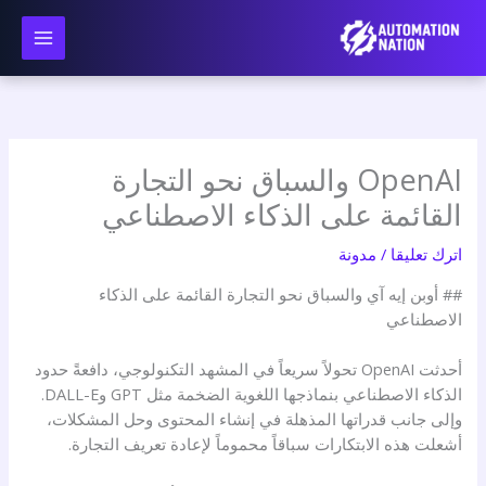
نتقل
لى
لمحتوى
OpenAI والسباق نحو التجارة
القائمة على الذكاء الاصطناعي
اترك تعليقا
/
مدونة
## أوبن إيه آي والسباق نحو التجارة القائمة على الذكاء
الاصطناعي
أحدثت OpenAI تحولاً سريعاً في المشهد التكنولوجي، دافعةً حدود
الذكاء الاصطناعي بنماذجها اللغوية الضخمة مثل GPT وDALL-E.
وإلى جانب قدراتها المذهلة في إنشاء المحتوى وحل المشكلات،
أشعلت هذه الابتكارات سباقاً محموماً لإعادة تعريف التجارة.