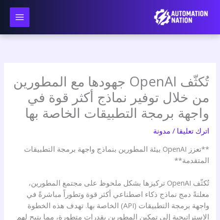
نتقل
لى
لمحتوى
تُكثّف OpenAI جهودها مع المطورين
من خلال توفير نماذج أكثر قوة في
واجهة برمجة التطبيقات الخاصة بها
اترك تعليقا
/
مدونة
**تعزز OpenAI بيئة المطورين بنماذج واجهة برمجة التطبيقات
المتقدمة**
تُكثّف OpenAI تركيزها بشكل ملحوظ على مجتمع المطورين،
معلنةً دمج نماذج ذكاء اصطناعي أكثر قوة وتطوراً مباشرةً في
واجهة برمجة التطبيقات (API) الخاصة بها. تهدف هذه الخطوة
الاستراتيجية إلى تمكين المطورين بقدرات متطورة، مما يتيح لهم