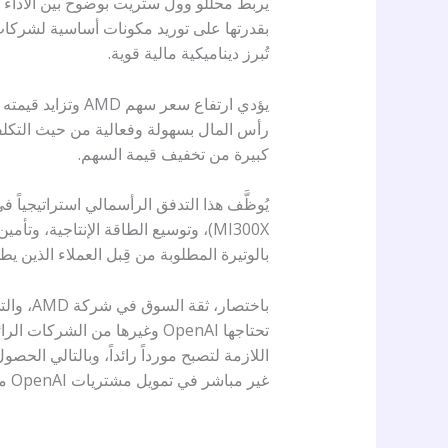
تُبرز ديناميكية مالية قوية.
يؤدي ارتفاع سعر
رأس المال بسهولة وفعالية من حيث التكل
كبيرة من تخفيف قيمة السهم.
يُوظَّف هذا التدفق الرأسمالي استراتيجياً
بالوتيرة المطلوبة من قِبل العملاء الذين يط
باختصار
غير مباشر في تمويل مشتريات OpenAI من خلال دعم القدرات والإمكانيات التي تجعل من AMD مورداً أساسياً وفعالاً.