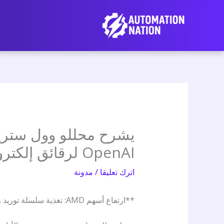
نتقل
لى
لمحتوى
OpenAI لرقائق إلكترونية بمليارات الدولارات.
اترك تعليقا
/
مدونة
**ارتفاع أسهم AMD: تغذية سلسلة توريد رقائق الذكاء الاصطناعي لشركة OpenAI**