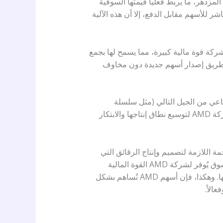
سوق الذكاء الاصطناعي المزدهر، ما يربط فعلياً قيمتها السوقية
ل OpenAI. ورغم أن الأمر لا يتعلق بنقل مباشر للأسهم مقابل الدفع، إلا أن هذه الآلية
رتفعة الشركة قوة مالية كبيرة، مما يسمح لها بجمع
 طريق إصدار أسهم جديدة دون مخاوف
ناعي من الجيل التالي (مثل سلسلة
MI300X)، وتوسيع الطاقة الإنتاجية، وتأمين موارد سلسلة التوريد الأساسية. تُعدّ هذه الاستثمارات بالغة الأهمية لشركة AMD لتوسيع نطاق إنتاجها والابتكار
ارات الضخمة اللازمة لتصميم وإنتاج الرقائق التي
تحتاجها OpenAI وغيرها من الشركات الرائدة في مجال الذكاء الاصطناعي. إنها حلقة إيجابية: فالأداء القوي في السوق يُوفر لشركة AMD القوة المالية
اللازمة لتصبح مورداً رائداً، وبالتالي الحصول على طلبات كبيرة تُعزز مكانتها في السوق، وتُقوي بدورها قيمة أسهمها. وهكذا، فإن أسهم AMD تُساهم بشكل