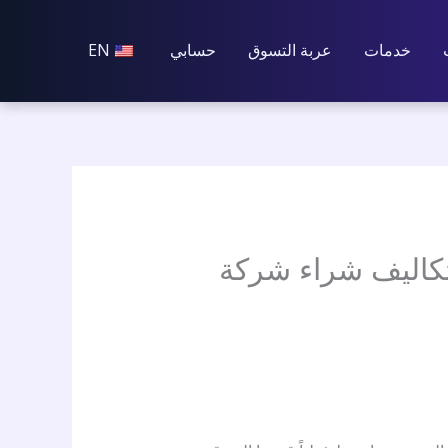
خدمات
عربة التسوق
حسابي
EN
 محللو وول ستريت كيف ستغطي أسهم شركة AMD تكاليف شراء شركة