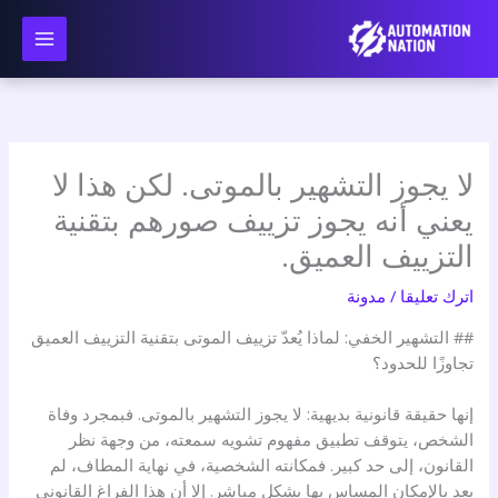
نتقل
لى
لمحتوى
لا يجوز التشهير بالموتى. لكن هذا لا
يعني أنه يجوز تزييف صورهم بتقنية
التزييف العميق.
اترك تعليقا
/
مدونة
## التشهير الخفي: لماذا يُعدّ تزييف الموتى بتقنية التزييف العميق
تجاوزًا للحدود؟
إنها حقيقة قانونية بديهية: لا يجوز التشهير بالموتى. فبمجرد وفاة
الشخص، يتوقف تطبيق مفهوم تشويه سمعته، من وجهة نظر
القانون، إلى حد كبير. فمكانته الشخصية، في نهاية المطاف، لم
يعد بالإمكان المساس بها بشكل مباشر. إلا أن هذا الفراغ القانوني