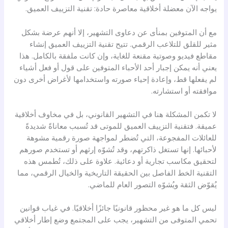
يواجه الآن معضلة أخلاقية معاصرة حادة: تقنية التزييف العميق.
مع أن المتوفين بمنأى عن دعاوى التشهير، إلا أنهم عرضة بشكل
مثير للقلق للتلاعب الرقمي. تتيح تقنية التزييف العميق إنشاء
مقاطع فيديو وصوتية مقنعة للغاية، وإن كانت ملفقة بالكامل. هذا
يعني أنه يمكن إجبار أحد الأحباء المتوفين على قول أو فعل أشياء
لم يفعلها قط، وإعادة إحياء صورته واستخدامها لأغراض أخرى دون
موافقته أو استشارته.
لا تكمن المشكلة هنا في التشهير القانوني، بل في مخاوف أخلاقية
عميقة. فتقنية التزييف العميق للموتى قد تُسبب معاناةً شديدةً
للعائلات المفجوعة، التي تُضطر لمواجهة صورة رقمية مشوهة
لأحبائها. إنها تستغل ذاكرتهم، وقد تُشوّه إرثهم أو تستخدم صورهم
لتحقيق مكاسب تجارية أو دعائية. علاوة على ذلك، تُطمس هذه
التقنية الخط الفاصل بين الحقيقة التاريخية والخيال الرقمي، مما
يُقوّض الثقة ويُشوّه التصور العام للماضي.
ليس كل ما هو غير محظور قانونيًا جائزًا أخلاقيًا. في غياب قوانين
تحمي المتوفى من التشهير، يجب على المجتمع وضع إطار أخلاقي